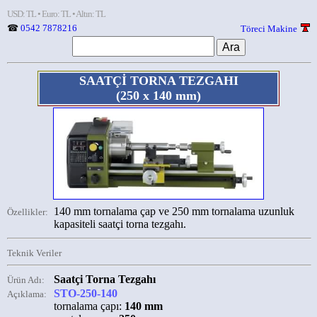
USD: TL • Euro: TL • Altın: TL
☎
0542 7878216
Töreci Makine
SAATÇİ TORNA TEZGAHI
(250 x 140 mm)
140 mm tornalama çap ve 250 mm tornalama uzunluk
Özellikler:
kapasiteli saatçi torna tezgahı.
Teknik Veriler
Saatçi Torna Tezgahı
Ürün Adı:
STO-250-140
Açıklama:
tornalama çapı:
140 mm