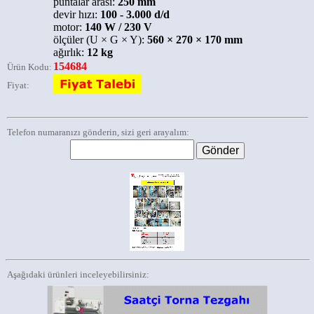
puntalar arası:
250 mm
devir hızı:
100 - 3.000 d/d
motor:
140 W / 230 V
ölçüler (U × G × Y):
560 × 270 × 170 mm
ağırlık:
12 kg
154684
Ürün Kodu:
Fiyat:
Telefon numaranızı gönderin, sizi geri arayalım:
Aşağıdaki ürünleri inceleyebilirsiniz: