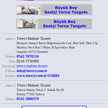
Töreci Makine Ticaret
Adres 1:
Bostancı Sanayi Sitesi Değirmenyolu Cad. İlker Sok. İlker 2 İş
Merkezi No:6 Kat:2 Büro:20 İçerenköy Mah.
Ataşehir 34752 İstanbul
0542 7878216
Telefon:
0216 5756999
Faks:
toreci.makine.ticaret
Facebook:
info@toreci.com.tr
E-Posta:
www.toreci.com.tr/154684
Internet:
Töreci Makine Ticaret
Adres 2:
Yalova Sanayi Sitesi 2. Sokak No:81
Kirazlı 77202 Yalova
0542 2080379
Telefon: