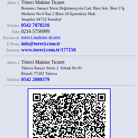
Töreci Makine Ticaret
Adres 1:
Bostancı Sanayi Sitesi Değirmenyolu Cad. İlker Sok. İlker 2 İş
Merkezi No:6 Kat:2 Büro:20 İçerenköy Mah.
Ataşehir 34752 İstanbul
0542 7878216
Telefon:
0216 5756999
Faks:
toreci.makine.ticaret
Facebook:
info@toreci.com.tr
E-Posta:
www.toreci.com.tr/177150
Internet:
Töreci Makine Ticaret
Adres 2:
Yalova Sanayi Sitesi 2. Sokak No:81
Kirazlı 77202 Yalova
0542 2080379
Telefon: