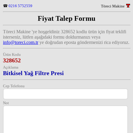
☎
0216 5752559
Töreci Makine
Fiyat Talep Formu
Töreci Makine 'ye hoşgeldiniz
328652
kodlu ürün için fiyat teklifi
isterseniz, lütfen aşağıdaki formu doldurmanızı veya
info@toreci.com.tr
ye doğrudan eposta göndermenizi rica ediyoruz.
Ürün Kodu
328652
Açıklama
Bitkisel Yağ Filtre Presi
Cep Telefonu
Not