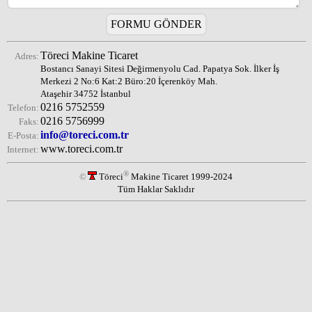
Töreci Makine Ticaret
Adres:
Bostancı Sanayi Sitesi Değirmenyolu Cad. Papatya Sok. İlker İş
Merkezi 2 No:6 Kat:2 Büro:20 İçerenköy Mah.
Ataşehir 34752 İstanbul
0216 5752559
Telefon:
0216 5756999
Faks:
info@toreci.com.tr
E-Posta:
www.toreci.com.tr
Internet:
®
©
Töreci
Makine Ticaret 1999-2024
Tüm Haklar Saklıdır