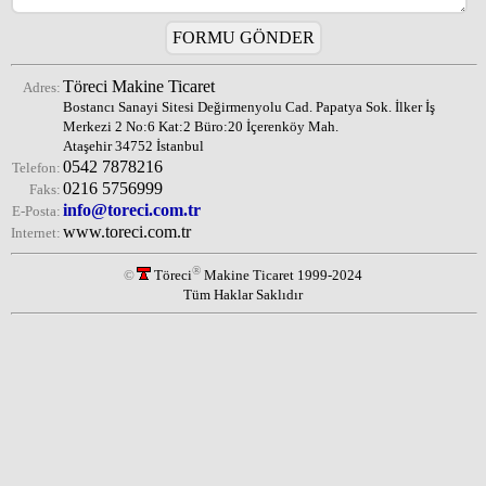
Töreci Makine Ticaret
Adres:
Bostancı Sanayi Sitesi Değirmenyolu Cad. Papatya Sok. İlker İş
Merkezi 2 No:6 Kat:2 Büro:20 İçerenköy Mah.
Ataşehir 34752 İstanbul
0542 7878216
Telefon:
0216 5756999
Faks:
info@toreci.com.tr
E-Posta:
www.toreci.com.tr
Internet:
®
©
Töreci
Makine Ticaret 1999-2024
Tüm Haklar Saklıdır