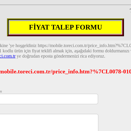
FİYAT TALEP FORMU
kine 'ye hoşgeldiniz
https://mobile.toreci.com.tr/price_info.htm?%7CL
1
kodlu ürün için fiyat teklifi almak için, aşağıdaki formu doldurmanızı
ci.com.tr
ye doğrudan eposta göndermenizi rica ediyoruz.
//mobile.toreci.com.tr/price_info.htm?%7CL0078-0
nu