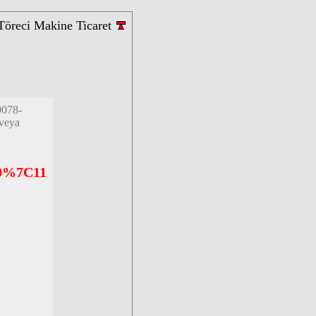
Töreci Makine Ticaret
0078-
 veya
10%7C11