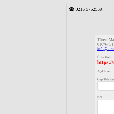
☎
0216 5752559
Töreci Ma
010%7C1
info@tore
Ürün Kodu
https:
Açıklama
Cep Telefo
Not